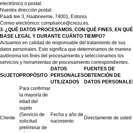
electrónico o postal.
Nuestra dirección postal:
Paadi tee 3, Haabneeme, 74001, Estonia
Correo electrónico:
compliance@crezu.es
.
3. ¿QUÉ DATOS PROCESAMOS, CON QUÉ FINES, EN QUÉ
BASE LEGAL Y DURANTE CUÁNTO TIEMPO?
Actuamos en calidad de responsable del tratamiento de sus
datos personales. Esto significa que determinamos de manera
autónoma los fines del procesamiento y seleccionamos los
servicios y herramientas de procesamiento correspondientes.
DATOS
FUENTES DE
SUJETO
PROPÓSITO
PERSONALES
OBTENCIÓN DE
UTILIZADOS
DATOS PERSONALE
Para confirmar
la mayoría de
edad del
sujeto
(Servicio de
Fecha y año de
Cliente
Directamente de usted
solicitud
nacimiento
preliminar de