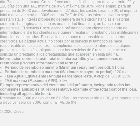
día, 7 días a la semana. Crezu ofrece créditos flexibles para devolver entre 91 y
120 días con una TAE mínima de 0% y máxima de 36%. Por ejemplo, para un
préstamo de 300€ para devolución en 67 días, los costos serán de 0€, el importe
total a devolver será de 300€ con una TAE de 0%. Los intereses varían según el
prestamista, el interés propuesto dependerá de tus circunstancias e historial
crediticio. La página actual no es una entidad financiera, un banco o un
prestamista. El servicio Crezu escoge préstamos para clientes haciendo de
intermediario entre los clientes que quieren recibir un préstamo y las instituciones
financieras licenciadas. El servicio no se hace responsable de los acuerdos
crediticios. La página actual no cobra por el servicio ni tampoco se hace
responsable de las acciones, incumplimientos o tasas de interés de cualquier
prestamista. No estás obligado a usar los servicios de Crezu ni contactar o
solicitar un préstamo a los prestamistas que aparecen en esta página.
Información sobre el coste total del microcrédito y las condiciones de
reembolso (Product information and terms):
Periodo de reembolso mínimo (Minimum repayment period):
91 días
Periodo de reembolso máximo (Maximum repayment period):
120 días
Tasa Anual Equivalente (Annual Percentage Rate, APR):
del 0% al 36%
TAE máxima (Maximum APR):
36%
Ejemplo representativo del coste total del préstamo, incluyendo todas las
comisiones aplicables (A representative example of the total cost of the loan,
including all applicable fees):
Préstamo de 300€ a devolver en 67 días. Los costos serán de 0€, y el importe total
a devolver será de 300€, con una TAE de 0%.
©
2026
Crezu