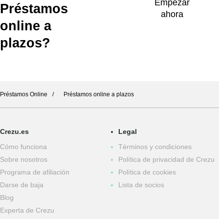
Empezar
Préstamos
ahora
online a
plazos?
Préstamos Online
Préstamos online a plazos
Crezu.es
Legal
Cómo funciona
Términos y condiciones
Sobre nosotros
Política de privacidad de Crezu
Programa de afiliación
Política de cookies
Darse de baja
Lista de socios
Blog
Experta de Crezu