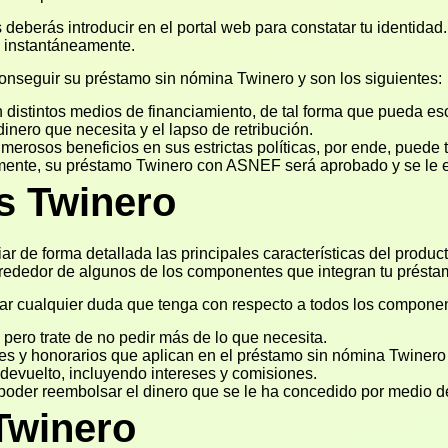
 deberás introducir en el portal web para constatar tu identidad
ta instantáneamente.
onseguir su préstamo sin nómina Twinero y son los siguientes:
distintos medios de financiamiento, de tal forma que pueda esc
inero que necesita y el lapso de retribución.
rosos beneficios en sus estrictas políticas, por ende, puede te
iatamente, su préstamo Twinero con ASNEF será aprobado y se le
s Twinero
iar de forma detallada las principales características del produ
alrededor de algunos de los componentes que integran tu présta
ar cualquier duda que tenga con respecto a todos los componen
, pero trate de no pedir más de lo que necesita.
nes y honorarios que aplican en el préstamo sin nómina Twinero
devuelto, incluyendo intereses y comisiones.
poder reembolsar el dinero que se le ha concedido por medio d
Twinero